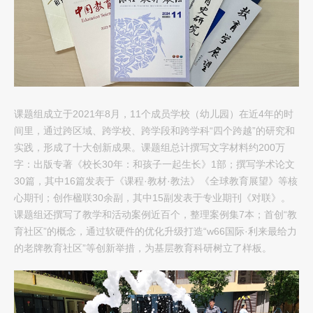
课题组成立于2021年8月，11个成员学校（幼儿园）在近4年的时
间里，通过跨区域、跨学校、跨学段和跨学科“四个跨越”的研究和
实践，形成了十大创新成果。课题组总计撰写文字材料约200万
字：出版专著《校长30年：和孩子一起生长》1部；撰写学术论文
30篇，其中16篇发表于《课程·教材·教法》《全球教育展望》等核
心期刊；创作楹联30余副，其中15副发表于专业期刊《对联》。
课题组还撰写了教学和活动案例近百个，整理案例集7本；首创“教
育社区”的概念，通过软硬件的优化升级打造“w66国际·利来最给力
的老牌教育社区”等创新举措，为基层教育科研树立了样板。