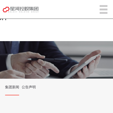
w66国际·利来[中国]最给力的老
牌
集团新闻
公告声明