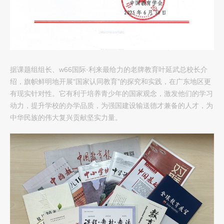
据课题组组长、w66国际·利来最给力的老牌教育叶延武总校长介
绍，旗帜鲜明地开展“国家认同教育”的探究和实践，在广东地区更
有现实针对性。它有利于培养青少年的国家观念，激发他们的学习
动力，提升学校的办学品质，为强国建设输送德才兼备的人才，为
中华民族的伟大复兴贡献坚实力量。